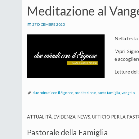
Meditazione al Vange
27 DICEMBRE 2020
Nella festa
“Apri, Signo
e accogliere
Letture del
due minuti con il Signore
,
meditazione
,
santa famiglia
,
vangelo
ATTUALITÀ
,
EVIDENZA
,
NEWS
,
UFFICIO PER LA PAST
Pastorale della Famiglia