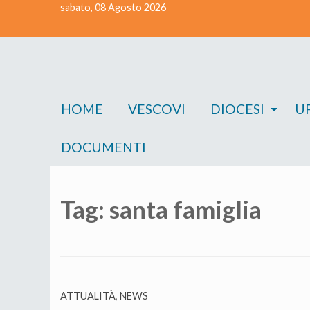
sabato, 08 Agosto 2026
Skip
to
content
HOME
VESCOVI
DIOCESI
UF
DOCUMENTI
Tag:
santa famiglia
ATTUALITÀ
,
NEWS