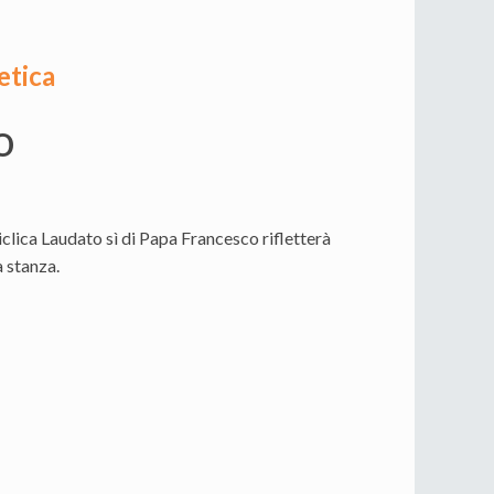
etica
o
iclica Laudato sì di Papa Francesco rifletterà
a stanza.