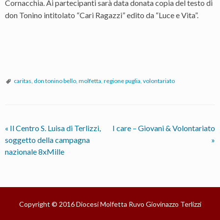
Cornacchia. Ai partecipanti sarà data donata copia del testo di
don Tonino intitolato “Cari Ragazzi” edito da “Luce e Vita”.
caritas
,
don tonino bello
,
molfetta
,
regione puglia
,
volontariato
«
Il Centro S. Luisa di Terlizzi,
I care – Giovani & Volontariato
soggetto della campagna
»
nazionale 8xMille
Copyright © 2016
Diocesi Molfetta Ruvo Giovinazzo Terlizzi