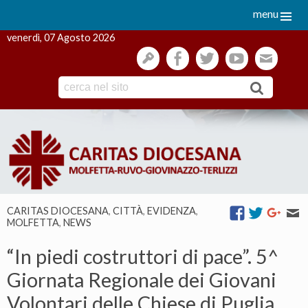
menu
venerdì, 07 Agosto 2026
gestione
facebook
twitter
youtube
webmai
Skip
to
content
CARITAS DIOCESANA
,
CITTÀ
,
EVIDENZA
,
MOLFETTA
,
NEWS
“In piedi costruttori di pace”. 5^
Giornata Regionale dei Giovani
Volontari delle Chiese di Puglia