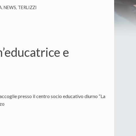
A
,
NEWS
,
TERLIZZI
n’educatrice e
 accoglie presso il centro socio educativo diurno “La
zzo