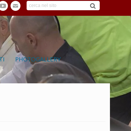
tter
youtube
webmail
TI
PHOTOGALLERY