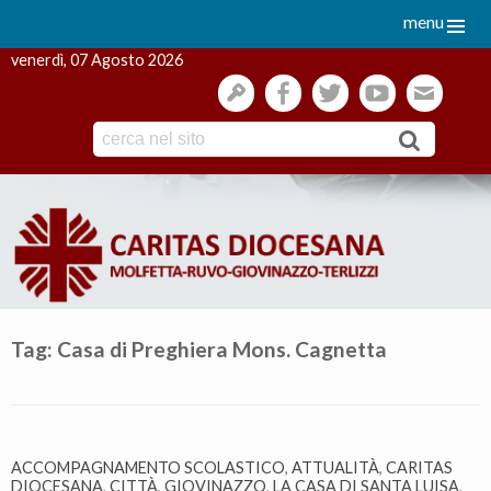
menu
venerdì, 07 Agosto 2026
gestione
facebook
twitter
youtube
webmai
Skip
to
content
Tag:
Casa di Preghiera Mons. Cagnetta
ACCOMPAGNAMENTO SCOLASTICO
,
ATTUALITÀ
,
CARITAS
DIOCESANA
,
CITTÀ
,
GIOVINAZZO
,
LA CASA DI SANTA LUISA
,