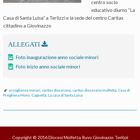
centro socio
educativo diurno “La
Casa di Santa Luisa” a Terlizzi e la sede del centro Caritas
cittadino a Giovinazzo
Foto inaugurazione anno sociale minori
Foto inizio anno sociale minori
accoglienza minori
,
caritas diocesana
,
caritas diocesana molfetta
,
Casa di
Preghiera Mons. Cagnetta
,
La casa di Santa Luisa
P
o
s
Copyright © 2016
Diocesi Molfetta Ruvo Giovinazzo Terlizzi