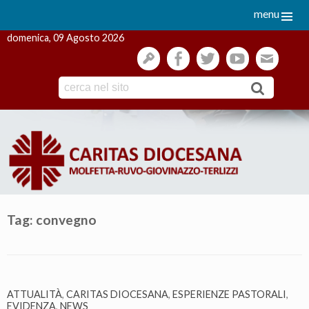
menu
domenica, 09 Agosto 2026
gestione
facebook
twitter
youtube
webmai
Skip
to
content
Tag:
convegno
ATTUALITÀ
,
CARITAS DIOCESANA
,
ESPERIENZE PASTORALI
,
EVIDENZA
,
NEWS