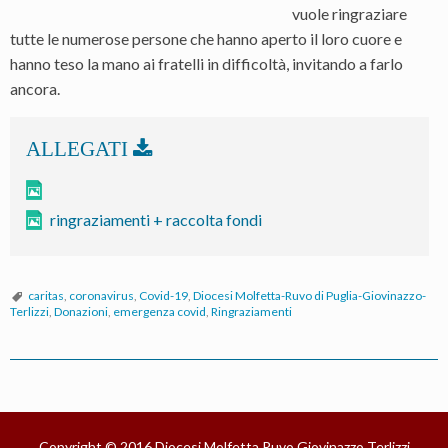
vuole ringraziare
tutte le numerose persone che hanno aperto il loro cuore e
hanno teso la mano ai fratelli in difficoltà, invitando a farlo
ancora.
ringraziamenti + raccolta fondi
caritas
,
coronavirus
,
Covid-19
,
Diocesi Molfetta-Ruvo di Puglia-Giovinazzo-
Terlizzi
,
Donazioni
,
emergenza covid
,
Ringraziamenti
P
o
Copyright © 2016
Diocesi Molfetta Ruvo Giovinazzo Terlizzi