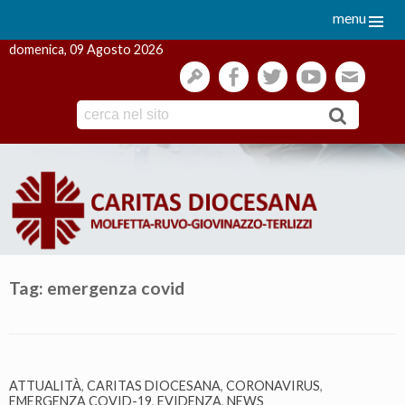
menu
domenica, 09 Agosto 2026
gestione
facebook
twitter
youtube
webmai
Skip
to
content
Tag:
emergenza covid
ATTUALITÀ
,
CARITAS DIOCESANA
,
CORONAVIRUS
,
EMERGENZA COVID-19
,
EVIDENZA
,
NEWS