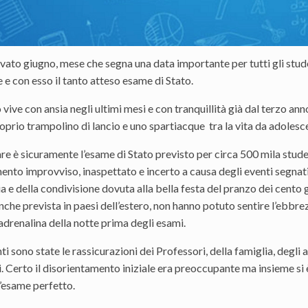
vato giugno, mese che segna una data importante per tutti gli stud
 e con esso il tanto atteso esame di Stato.
o vive con ansia negli ultimi mesi e con tranquillità già dal terzo 
oprio trampolino di lancio e uno spartiacque tra la vita da adolesc
re è sicuramente l’esame di Stato previsto per circa 500 mila stude
nto improvviso, inaspettato e incerto a causa degli eventi segna
ia e della condivisione dovuta alla bella festa del pranzo dei cento 
nche prevista in paesi dell’estero, non hanno potuto sentire l’ebb
’adrenalina della notte prima degli esami.
i sono state le rassicurazioni dei Professori, della famiglia, degli a
 Certo il disorientamento iniziale era preoccupante ma insieme si è
l’esame perfetto.