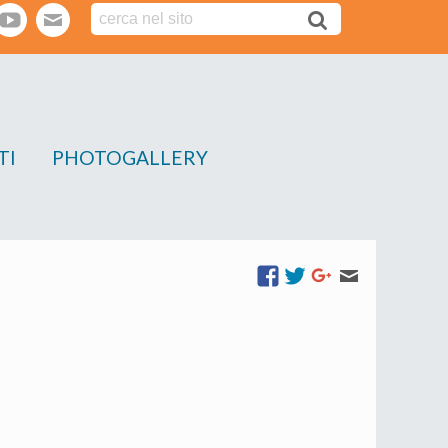
tter
youtube
webmail
TI
PHOTOGALLERY