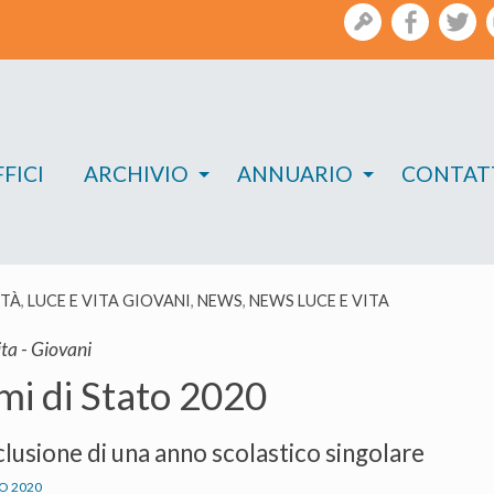
gestione
facebook
twi
FICI
ARCHIVIO
ANNUARIO
CONTAT
ITÀ
,
LUCE E VITA GIOVANI
,
NEWS
,
NEWS LUCE E VITA
ita - Giovani
mi di Stato 2020
lusione di una anno scolastico singolare
IO 2020