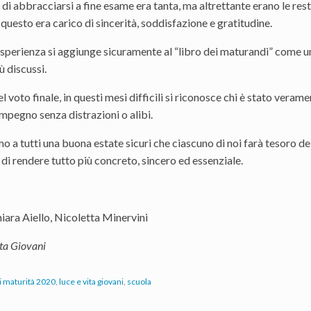
 di abbracciarsi a fine esame era tanta, ma altrettante erano le restr
questo era carico di sincerità, soddisfazione e gratitudine.
perienza si aggiunge sicuramente al “libro dei maturandi” come uni
ù discussi.
del voto finale, in questi mesi difficili si riconosce chi è stato vera
mpegno senza distrazioni o alibi.
 a tutti una buona estate sicuri che ciascuno di noi farà tesoro d
di rendere tutto più concreto, sincero ed essenziale.
iara Aiello, Nicoletta Minervini
ta Giovani
i maturità 2020
,
luce e vita giovani
,
scuola