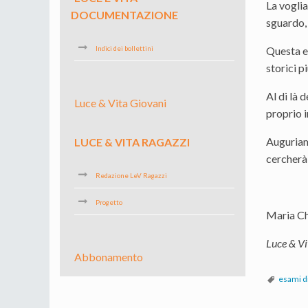
La voglia
DOCUMENTAZIONE
sguardo, 
Questa es
Indici dei bollettini
storici pi
Al di là 
Luce & Vita Giovani
proprio i
Auguriamo
LUCE & VITA RAGAZZI
cercherà 
Redazione LeV Ragazzi
Progetto
Maria Ch
Luce & Vi
Abbonamento
esami d