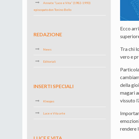
Annate “Luce e Vita” (1982-1993)
episcopato don Tonino Bello
Ecco arri
REDAZIONE
superiore
Tra chi l
News
vero e pr
Editoriali
Particola
cambiame
della gio
INSERTI SPECIALI
magari a
vissuto l
Kleopas
Important
Luce e Vita arte
emozioni.
rendere 
LUCE E VITA