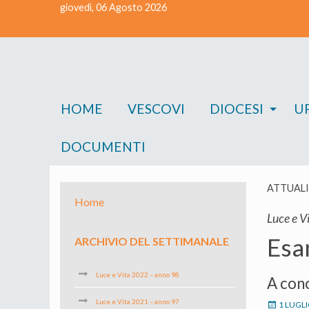
giovedì, 06 Agosto 2026
Skip
to
content
HOME
VESCOVI
DIOCESI
UF
DOCUMENTI
ATTUAL
Home
Luce e V
Esa
ARCHIVIO DEL SETTIMANALE
Luce e Vita 2022 – anno 98
A conc
Luce e Vita 2021 – anno 97
1 LUGL