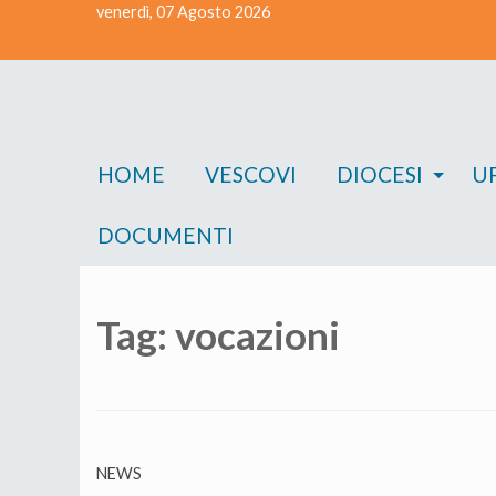
venerdì, 07 Agosto 2026
Skip
to
content
HOME
VESCOVI
DIOCESI
UF
DOCUMENTI
Tag:
vocazioni
NEWS