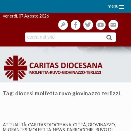
menu
venerdì, 07 Agosto 2026
gestione
facebook
twitter
youtube
webmai
Skip
to
content
Tag:
diocesi molfetta ruvo giovinazzo terlizzi
ATTUALITÀ
,
CARITAS DIOCESANA
,
CITTÀ
,
GIOVINAZZO
,
MIGRANTES
,
MOLFETTA
,
NEWS
,
PARROCCHIE
,
RUVO DI