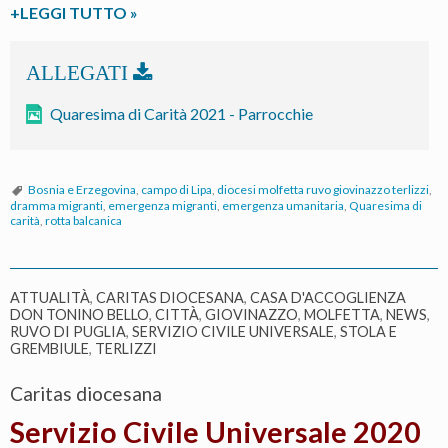
“Quaresima
+LEGGI TUTTO
»
di
Carità”
2021
Quaresima di Carità 2021 - Parrocchie
Bosnia e Erzegovina
,
campo di Lipa
,
diocesi molfetta ruvo giovinazzo terlizzi
,
dramma migranti
,
emergenza migranti
,
emergenza umanitaria
,
Quaresima di
carità
,
rotta balcanica
ATTUALITÀ
,
CARITAS DIOCESANA
,
CASA D'ACCOGLIENZA
DON TONINO BELLO
,
CITTÀ
,
GIOVINAZZO
,
MOLFETTA
,
NEWS
,
RUVO DI PUGLIA
,
SERVIZIO CIVILE UNIVERSALE
,
STOLA E
GREMBIULE
,
TERLIZZI
Caritas diocesana
Servizio Civile Universale 2020