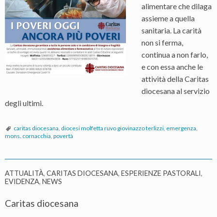
alimentare che dilaga
assieme a quella
sanitaria. La carità
non si ferma,
continua a non farlo,
e con essa anche le
attività della Caritas
diocesana al servizio
degli ultimi.
caritas diocesana
,
diocesi molfetta ruvo giovinazzo terlizzi
,
emergenza
,
mons. cornacchia
,
povertà
ATTUALITÀ
,
CARITAS DIOCESANA
,
ESPERIENZE PASTORALI
,
EVIDENZA
,
NEWS
Caritas diocesana