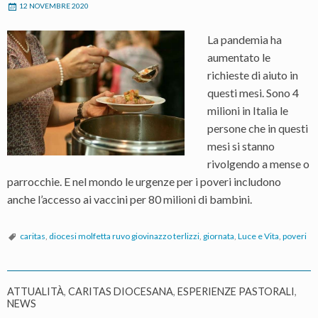
12 NOVEMBRE 2020
La pandemia ha
aumentato le
richieste di aiuto in
questi mesi. Sono 4
milioni in Italia le
persone che in questi
mesi si stanno
rivolgendo a mense o
parrocchie. E nel mondo le urgenze per i poveri includono
anche l’accesso ai vaccini per 80 milioni di bambini.
caritas
,
diocesi molfetta ruvo giovinazzo terlizzi
,
giornata
,
Luce e Vita
,
poveri
ATTUALITÀ
,
CARITAS DIOCESANA
,
ESPERIENZE PASTORALI
,
NEWS