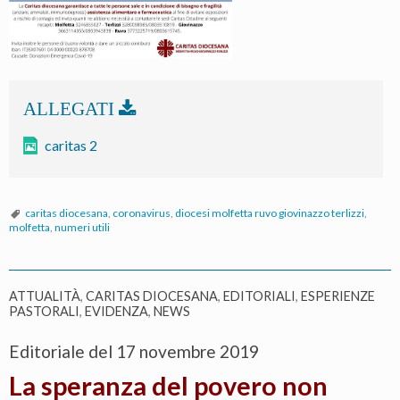
caritas 2
caritas diocesana
,
coronavirus
,
diocesi molfetta ruvo giovinazzo terlizzi
,
molfetta
,
numeri utili
ATTUALITÀ
,
CARITAS DIOCESANA
,
EDITORIALI
,
ESPERIENZE
PASTORALI
,
EVIDENZA
,
NEWS
Editoriale del 17 novembre 2019
La speranza del povero non