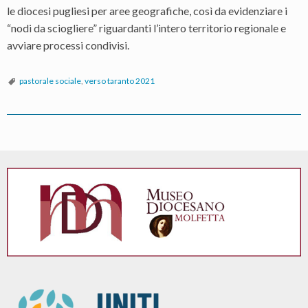
le diocesi pugliesi per aree geografiche, così da evidenziare i
“nodi da sciogliere” riguardanti l’intero territorio regionale e
avviare processi condivisi.
pastorale sociale
,
verso taranto 2021
P
o
s
t
N
a
v
i
g