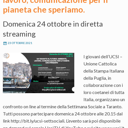
pianeta che speriamo.
Domenica 24 ottobre in diretta
streaming
23 OTTOBRE 2021
I giovani dell’UCSI –
Unione Cattolica
della Stampa Italiana
della Puglia, in
collaborazione con i
loro coetanei di tutta
Italia, organizzano un
confronto on line al termine della Settimana Sociale a Taranto.
Tutti possono partecipare domenica 24 ottobre alle 20.15 dal
link http://bit.ly/ucsi-settsociali. L’evento sarà poi disponibile
on demand sul canale UcsiTV di YouTube e sul sito www.ucsi.it