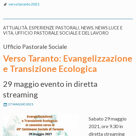
verso taranto 2021
della
Dioce
ATTUALITÀ
,
ESPERIENZE PASTORALI
,
NEWS
,
NEWS LUCE E
VITA
,
UFFICIO PASTORALE SOCIALE E DEL LAVORO
Ufficio Pastorale Sociale
Verso Taranto: Evangelizzazione
e Transizione Ecologica
29 maggio evento in diretta
streaming
27 MAGGIO 2021
Sabato 29 maggio
2021, ore 9.30 in
diretta streaming