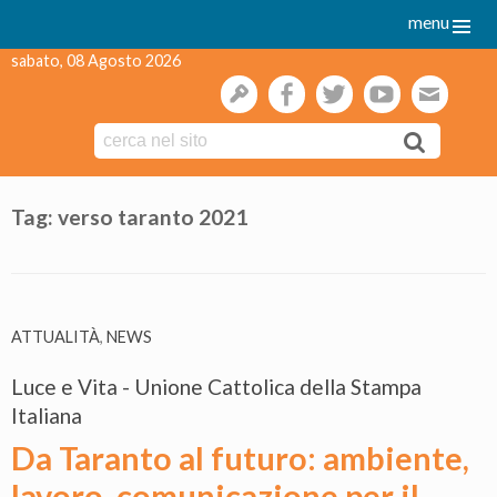
menu
sabato, 08 Agosto 2026
gestione
facebook
twitter
youtube
webmai
Skip
to
Tag:
verso taranto 2021
content
ATTUALITÀ
,
NEWS
Luce e Vita - Unione Cattolica della Stampa
Italiana
Da Taranto al futuro: ambiente,
lavoro, comunicazione per il