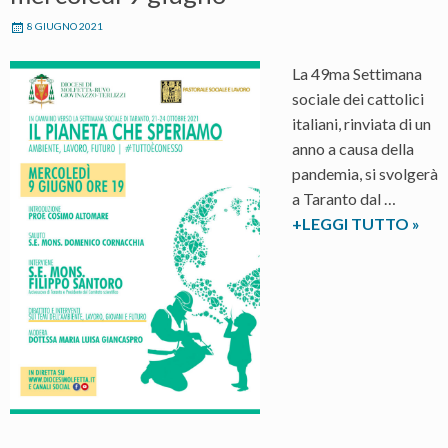
8 GIUGNO 2021
La 49ma Settimana
sociale dei cattolici
italiani, rinviata di un
anno a causa della
pandemia, si svolgerà
a Taranto dal …
Trans
+LEGGI TUTTO
»
ecolo
lavo
e
giova
al
cent
di
un
conv