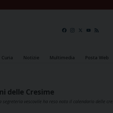
Facebook
Instagram
X
YouTube
Feed
Curia
Notizie
Multimedia
Posta Web
ni delle Cresime
 segreteria vescovile ha reso noto il calendario delle cr