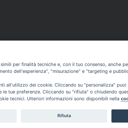
imili per finalità tecniche e, con il tuo consenso, anche per 
amento dell'esperienza", "misurazione" e "targeting e pubbli
Ufficio Comunicazioni sociali
i all'utilizzo dei cookie. Cliccando su "personalizza" puoi
re le tue preferenze. Cliccando su "rifiuta" o chiudendo que
Piazza Giovene 4 – 70056 Molfetta (BA)
okie tecnici. Ulteriori informazioni sono disponibili nella
coo
comunicazionisociali@diocesimolfetta.it
ica.it
Rifiuta
016 - 2026 Diocesi Molfetta Ruvo Giovinazzo Terlizzi