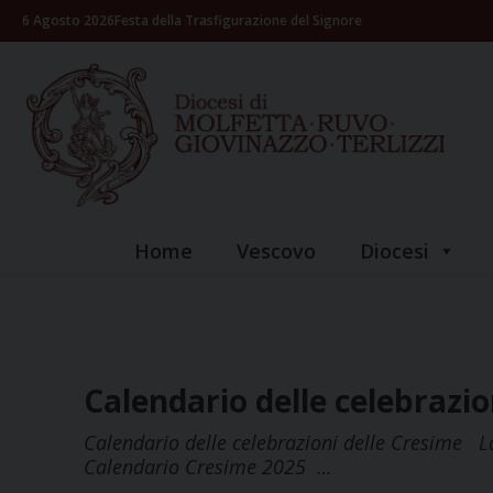
Skip
6 Agosto 2026
Festa della Trasfigurazione del Signore
to
content
Home
Vescovo
Diocesi
Calendario delle celebrazio
Calendario delle celebrazioni delle Cresime La
Calendario Cresime 2025 …