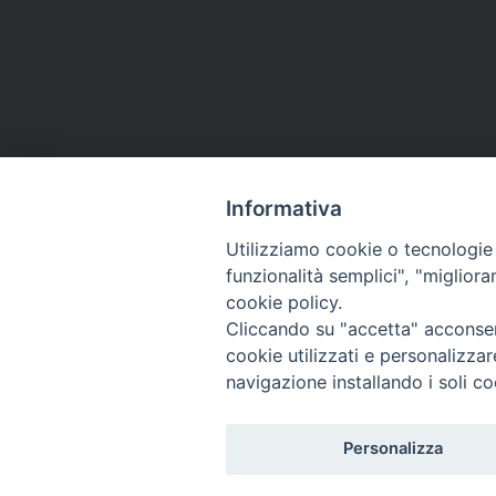
Informativa
Utilizziamo cookie o tecnologie s
funzionalità semplici", "miglior
cookie policy.
Curia diocesana
Cliccando su "accetta" acconsent
cookie utilizzati e personalizza
Piazza Giovene 4 – 70056 Molfetta (BA)
navigazione installando i soli co
Centralino: 080 3374211
www.diocesimolfetta.it – diocesimolfetta@pec.chiesacattol
Personalizza
Privacy Policy - trasparenza
© 2