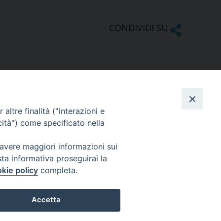
CONDIVIDI SU
altre finalità ("interazioni e
cità") come specificato nella
SEGUICI SU
 avere maggiori informazioni sui
sta informativa proseguirai la
Facebook
Instagram
X
YouTube
Feed
kie policy
completa.
Accetta