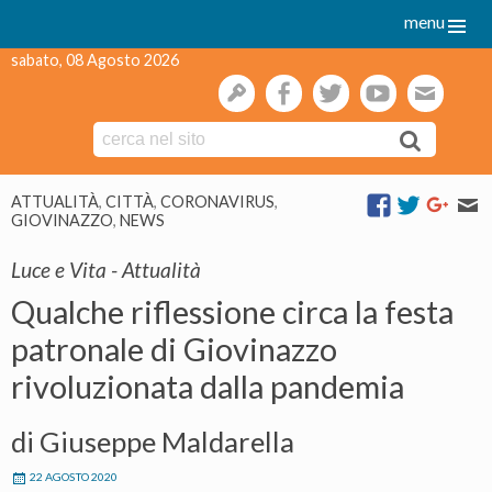
menu
sabato, 08 Agosto 2026
gestione
facebook
twitter
youtube
webmai
Skip
ATTUALITÀ
,
CITTÀ
,
CORONAVIRUS
,
to
GIOVINAZZO
,
NEWS
content
Luce e Vita - Attualità
Qualche riflessione circa la festa
patronale di Giovinazzo
rivoluzionata dalla pandemia
di Giuseppe Maldarella
22 AGOSTO 2020