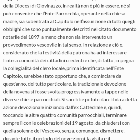
della Diocesi di Giovinazzo, in realtà non è più in essere, né si
può convenire che l’Ente Parrocchia, operante nella chiesa
madre, sia subentrata al Capitolo nell’assunzione di tutti quegli
obblighi che sono puntualmente descritti nel citato documento
notarile del 1897, a meno che non sia intervenuto un
provvedimento vescovile in tal senso. In relazione a ciò e,
considerato che la festività della patrona ha ad interessare
l’intera comunità dei cittadini credenti e che, di fatto, impegna
la collegialità del clero locale, prima identificata nell’Ente
Capitolo, sarebbe stato opportuno che, a cominciare da
quest’anno, del tutto particolare, la tradizionale devozione
della novena si fosse svolta progressivamente a tappe nelle
diverse chiese parrocchiali. Si sarebbe potuto dare il via a detta
azione devozionale iniziando dall’ex Cattedrale e, quindi,
toccando le altre quattro comunità parrocchiali, terminare
sempre lì con le celebrazioni del 19 agosto, da chiudersi con
quella solenne del Vescovo, senza, comunque, dismettere,
durante tutto il periodo dei nove giorni, la visita e il