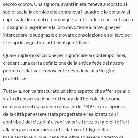
secolo scorso. Una signora, avanti in età, teneva ancorato al
suo braccio la cornice che conteneva il quadro e lo portava al
capezzale dei malati e, comunque, a tutti coloro che sentissero
il bisogno di esprimere la loro devozione alla Vergine per
intercedere le sue grazie e trovare consolazione e sollievo per
le proprie angustie e afflizioni quotidiane.
Quale migliore occasione per significare ai contemporanei,
credenti, una certa definizione della antica fede del nostro
popolo e relativa riconoscente devozione alla Vergine
protettrice.
Tuttavia, non va trascurato un altro aspetto che afferisce allo
stato di conservazione e di tenuta dell’Edicola che, come
richiamato nel documento notarile del 1897, è di proprietà
della città per essere stata progettata e realizzata con i
contributi dei cittadini e con i valori e i preziosi gioielli offerti
alla Vergine come ex voto. Il relativo obbligo della
manutenzione di quel bene che, oltre ad essere oggetto di