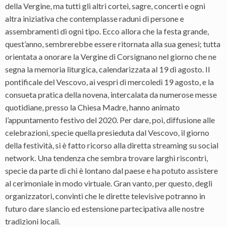
della Vergine, ma tutti gli altri cortei, sagre, concerti e ogni
altra iniziativa che contemplasse raduni di persone e
assembramenti di ogni tipo. Ecco allora che la festa grande,
quest’anno, sembrerebbe essere ritornata alla sua genesi; tutta
orientata a onorare la Vergine di Corsignano nel giorno che ne
segna la memoria liturgica, calendarizzata al 19 di agosto. Il
pontificale del Vescovo, ai vespri di mercoledì 19 agosto, e la
consueta pratica della novena, intercalata da numerose messe
quotidiane, presso la Chiesa Madre, hanno animato
l’appuntamento festivo del 2020. Per dare, poi, diffusione alle
celebrazioni, specie quella presieduta dal Vescovo, il giorno
della festività, si è fatto ricorso alla diretta streaming su social
network. Una tendenza che sembra trovare larghi riscontri,
specie da parte di chi è lontano dal paese e ha potuto assistere
al cerimoniale in modo virtuale. Gran vanto, per questo, degli
organizzatori, convinti che le dirette televisive potranno in
futuro dare slancio ed estensione partecipativa alle nostre
tradizioni locali.