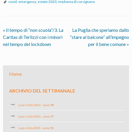
covid
,
emerganza
,
estate 2020
,
madonna di corsignano
«
Il tempo di “non scuola”/3. La
La Puglia che speriamo dallo
Caritas di Terlizzi con i minori
“stare al balcone” all’impegno
nel tempo del lockdown
per il bene comune
»
Home
ARCHIVIO DEL SETTIMANALE
Luce e Vita 2022 – anno 98
Luce e Vita 2021 – anno 97
Luce e Vita 2020 – anno 96