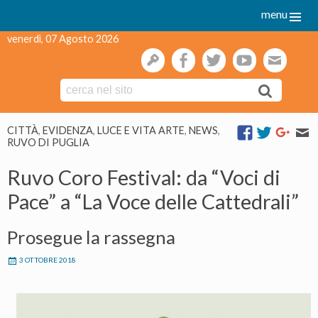
menu
venerdì, 07 Agosto 2026
gestione
facebook
twitter
youtube
webmai
Skip
CITTÀ
,
EVIDENZA
,
LUCE E VITA ARTE
,
NEWS
,
to
RUVO DI PUGLIA
content
Ruvo Coro Festival: da “Voci di
Pace” a “La Voce delle Cattedrali”
Prosegue la rassegna
3 OTTOBRE 2018