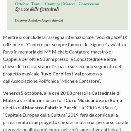
Mentre si conclude la rassegna internazionale “Voci di pace” IX
edizione di “Canterò per sempre l’amore del Signore”, avviata a
Ruvo in memoria del M° Michele Cantatore, maestro di
Cappella per oltre 50 anni presso la Concattedrale e altre
chiese della città, si apre il sipario sul secondo segmento del
progetto musicale
Ruvo Coro festival
promosso
dall’Associazione Polifonica “Michele Cantatore”.
Venerdì 5 ottobre,
a
lle
ore 20:00
presso la
Cattedrale di
Matera
si esibirà in concerto il
Coro Musicanova di Roma
diretto dal
Maestro Fabrizio Barchi
.
La “Città dei Sassi”,
“Capitale Europea della Cultura” 2019, farà da cornice alla
prima serata di un progetto che si articola in un percorso corale
di grande qualità ambientato nelle più suggestive cattedrali