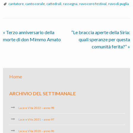
cantatore
,
canto corale
,
cattedrali
,
rassegna
,
ruvo coro festival
,
ruvo di puglia
«
Terzo anniversario della
“Le braccia aperte della Siria:
morte di don Mimmo Amato
quali speranze per questa
comunità ferita?”
»
Home
ARCHIVIO DEL SETTIMANALE
Luce e Vita 2022 – anno 98
Luce e Vita 2021 – anno 97
Luce e Vita 2020 – anno 96