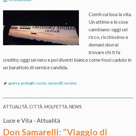
Com’è curiosa la vita.
Un attimo e le cose
cambiano: oggi sei
ricco, ricchissimo e
domani dovrai
trovare chi ti fa
credito; oggi sei nero e poi diventi bianco come fossi caduto in
un barattolo di vernice candida.
guerra
,
profughi
,
russia
,
samarelli
,
ucraina
ATTUALITÀ
,
CITTÀ
,
MOLFETTA
,
NEWS
Luce e Vita - Attualità
Don Samarelli: “Viaggio di