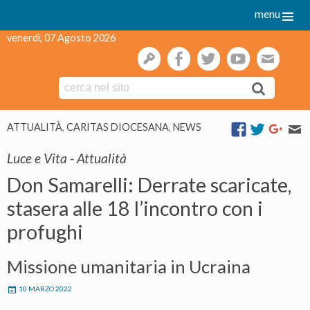
menu
venerdì, 07 Agosto 2026
gestione
facebook
twitter
youtube
webmai
Skip
ATTUALITÀ
,
CARITAS DIOCESANA
,
NEWS
to
content
Luce e Vita - Attualità
Don Samarelli: Derrate scaricate,
stasera alle 18 l’incontro con i
profughi
Missione umanitaria in Ucraina
10 MARZO 2022