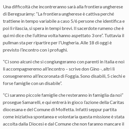
Una difficoltà che incontreranno sarà alla frontiera ungherese
di Beregsuràmy: “La frontiera ungherese è cattiva perché
trattiene in tempo variabile a caso 5/6 persone che identifica e
poi li rilascia, si spera in tempi brevi. Il sacerdote rumeno che è
qui mi dice che l’ultima volta hanno aspettato 3 ore”. Tuttavia il
pullman sta per ripartire per l’Ungheria. Alle 18 di oggi è
previsto l’incontro con i profughi.
“Ci sono alcuni che si congiungeranno con parenti in Italia e noi
li accompagneremo all’incontro – scrive don Gino -, altri li
consegneremo all’incoronata di Foggia. Sono disabili, 5 ciechi e
forse famiglie con un disabile”.
“Ci saranno piccole famiglie che resteranno in famiglia da noi”
prosegue Samarelli, e qui entrerà in gioco l’azione della Caritas
diocesana e del Comune di Molfetta. Infatti seppur partita
come iniziativa spontanea e volontaria questa missione è stata
accolta dalla Diocesi e dal Comune che non faranno mancare il