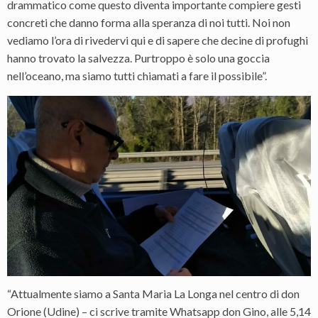
drammatico come questo diventa importante compiere gesti
concreti che danno forma alla speranza di noi tutti. Noi non
vediamo l’ora di rivedervi qui e di sapere che decine di profughi
hanno trovato la salvezza. Purtroppo è solo una goccia
nell’oceano, ma siamo tutti chiamati a fare il possibile”.
“Attualmente siamo a Santa Maria La Longa nel centro di don
Orione (Udine) – ci scrive tramite Whatsapp don Gino, alle 5,14