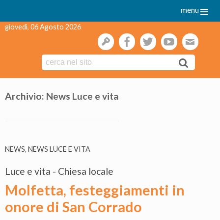
menu
giovedì, 06 Agosto 2026
gestione
facebook
twitter
youtube
webmai
Skip
to
Archivio:
News Luce e vita
content
NEWS
,
NEWS LUCE E VITA
Luce e vita - Chiesa locale
Molfetta, festeggiamenti in
onore di San Corrado