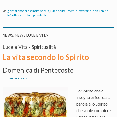
giornalismo prossimità poesia
,
Luce e Vita
,
Premio letterario “don Tonino
Bello”
,
riflessi
,
stola e grembiule
NEWS
,
NEWS LUCE E VITA
Luce e Vita - Spiritualità
La vita secondo lo Spirito
Domenica di Pentecoste
2 GIUGNO 2022
Lo Spirito che ci
insegna e ricorda la
parola è lo Spirito
che vuole compiere
Cristo in noi. Ma