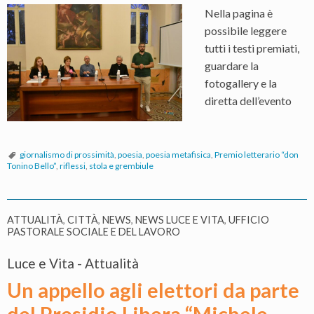
Nella pagina è
possibile leggere
tutti i testi premiati,
guardare la
fotogallery e la
diretta dell’evento
giornalismo di prossimità
,
poesia
,
poesia metafisica
,
Premio letterario “don
Tonino Bello”
,
riflessi
,
stola e grembiule
ATTUALITÀ
,
CITTÀ
,
NEWS
,
NEWS LUCE E VITA
,
UFFICIO
PASTORALE SOCIALE E DEL LAVORO
Luce e Vita - Attualità
Un appello agli elettori da parte
del Presidio Libera “Michele