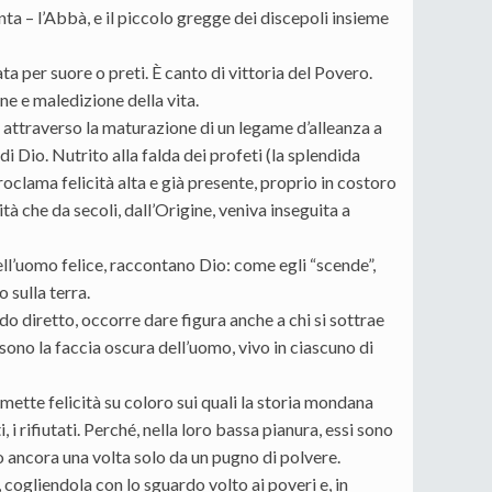
a – l’Abbà, e il piccolo gregge dei discepoli insieme
a per suore o preti. È canto di vittoria del Povero.
ne e maledizione della vita.
ta attraverso la maturazione di un legame d’alleanza a
i Dio. Nutrito alla falda dei profeti (la splendida
oclama felicità alta e già presente, proprio in costoro
cità che da secoli, dall’Origine, veniva inseguita a
ell’uomo felice, raccontano Dio: come egli “scende”,
 sulla terra.
odo diretto, occorre dare figura anche a chi si sottrae
 sono la faccia oscura dell’uomo, vivo in ciascuno di
te felicità su coloro sui quali la storia mondana
 i rifiutati. Perché, nella loro bassa pianura, essi sono
mo ancora una volta solo da un pugno di polvere.
, cogliendola con lo sguardo volto ai poveri e, in