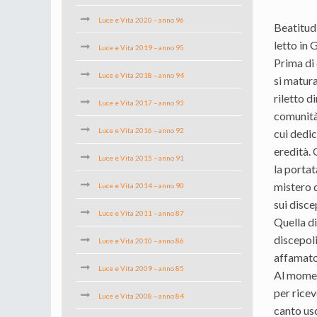
Luce e Vita 2020 – anno 96
Beatitudi
letto in 
Luce e Vita 2019 – anno 95
Prima di 
Luce e Vita 2018 – anno 94
si matura
riletto d
Luce e Vita 2017 – anno 93
comunità 
Luce e Vita 2016 – anno 92
cui dedic
eredità.
Luce e Vita 2015 – anno 91
la portat
mistero d
Luce e Vita 2014 – anno 90
sui disce
Luce e Vita 2011 – anno 87
Quella di
discepoli
Luce e Vita 2010 – anno 86
affamato,
Luce e Vita 2009 – anno 85
Al moment
per ricev
Luce e Vita 2008 – anno 84
canto usc