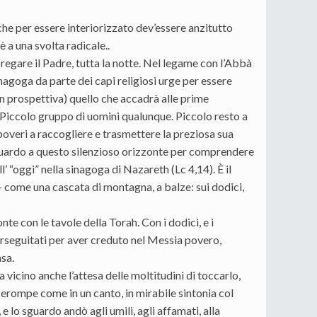
che per essere interiorizzato dev’essere anzitutto
è a una svolta radicale..
regare il Padre, tutta la notte. Nel legame con l’Abbà
 sinagoga da parte dei capi religiosi urge per essere
 in prospettiva) quello che accadrà alle prime
. Piccolo gruppo di uomini qualunque. Piccolo resto a
 poveri a raccogliere e trasmettere la preziosa sua
sguardo a questo silenzioso orizzonte per comprendere
 “oggi” nella sinagoga di Nazareth (Lc 4,14). È il
 – come una cascata di montagna, a balze: sui dodici,
 con le tavole della Torah. Con i dodici, e i
 perseguitati per aver creduto nel Messia povero,
nsa.
 vicino anche l’attesa delle moltitudini di toccarlo,
ù erompe come in un canto, in mirabile sintonia col
 e lo sguardo andò agli umili, agli affamati, alla