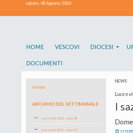
sabato, 08 Agosto 2026
Skip
to
content
HOME
VESCOVI
DIOCESI
UF
DOCUMENTI
NEWS
Home
Luce e vi
I sa
ARCHIVIO DEL SETTIMANALE
Luce e Vita 2022 – anno 98
Domen
Luce e Vita 2021 – anno 97
11 FEB