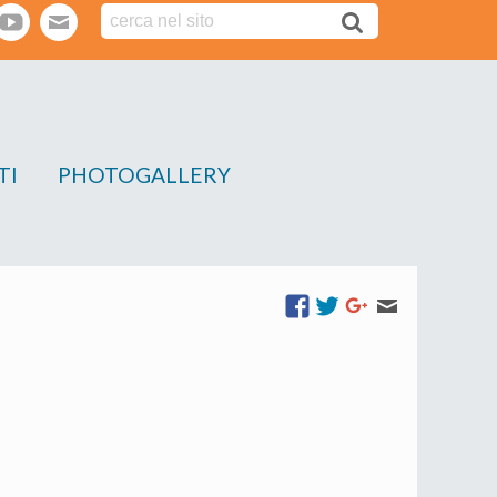
tter
youtube
webmail
TI
PHOTOGALLERY