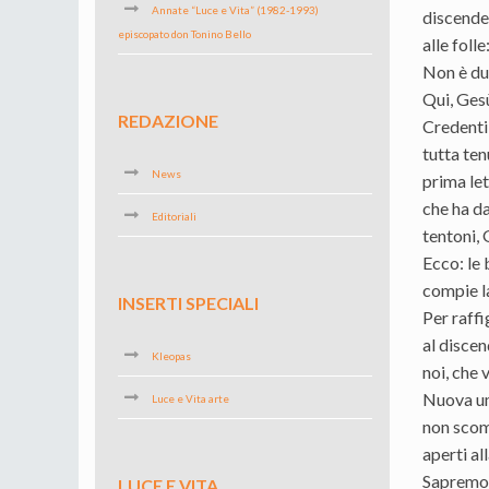
Annate “Luce e Vita” (1982-1993)
discenden
episcopato don Tonino Bello
alle foll
Non è dun
Qui, Gesù
REDAZIONE
Credenti 
tutta ten
News
prima let
che ha da
Editoriali
tentoni, 
Ecco: le 
compie la
INSERTI SPECIALI
Per raffi
al discen
Kleopas
noi, che v
Nuova um
Luce e Vita arte
non scomm
aperti al
Sapremo g
LUCE E VITA