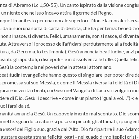
za di Abramo (Lc 1,50-55). Un canto ispirato dalla visione congiunt
e: un niente che nel suo incavo attira il germe del Regno.
que il manifesto per una morale superiore. Non è la morale riservat
 dà ai suoi una sorta di carta d’identità, che ha per tema: benedizio
non si nasce, si diventa. Felici, umanamente, non si nasce, si diven
uta. Attraverso il processo dell’affidarsi perdutamente alla fedeltà d
tura, da Geremia, lo testimonia), Gesù annuncia beatitudine, anzi pr
vanti: gli apostoli, i discepoli – e in dissolvenza le folle. Quella feli
Gesù la contempla nei poveri che in attesa l’attorniano.
beatitudini evangeliche hanno questo di singolare: per poter dire d
 promessa sul suo Messia, e come il Messia riversa la felicità di Dio
gurare in verità i beati, cui Gesù nel Vangelo di Luca si rivolge in m
dere di Dio. Gesù li descrive – come in un pianto (“guai a voi…”) -: e
uol farsi da sé.
anità annuncia Gesù. Un capovolgimento mai scontato. Dio scommet
ette: sguardo creatore si posa sui piccoli, gli affamati, i piangenti,
la
kenosi
del Figlio suo, grazia dall’Alto. Dio fa ripartire il suo Ada
ustare questa strana felicità, oggi – nel guado di molteplici crisi -