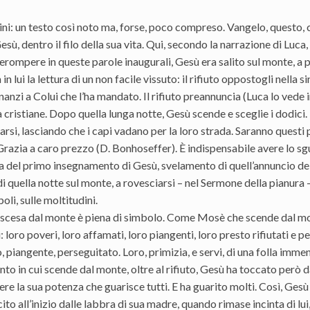
ni: un testo così noto ma, forse, poco compreso. Vangelo, questo, 
Gesù, dentro il filo della sua vita. Qui, secondo la narrazione di Luca, 
erompere in queste parole inaugurali, Gesù era salito sul monte, a p
 in lui la lettura di un non facile vissuto: il rifiuto oppostogli nella
inanzi a Colui che l’ha mandato. Il rifiuto preannuncia (Luca lo vede
cristiane. Dopo quella lunga notte, Gesù scende e sceglie i dodici
arsi, lasciando che i capi vadano per la loro strada. Saranno questi
 Grazia a caro prezzo (D. Bonhoseffer). È indispensabile avere lo 
a del primo insegnamento di Gesù, svelamento di quell’annuncio dell’
i quella notte sul monte, a rovesciarsi – nel Sermone della pianura
poli, sulle moltitudini.
scesa dal monte è piena di simbolo. Come Mosè che scende dal monte
: loro poveri, loro affamati, loro piangenti, loro presto rifiutati e
 piangente, perseguitato. Loro, primizia, e servi, di una folla imme
o in cui scende dal monte, oltre al rifiuto, Gesù ha toccato però da
ere la sua potenza che guarisce tutti. E ha guarito molti. Così, Ges
ito all’inizio dalle labbra di sua madre, quando rimase incinta di lui,