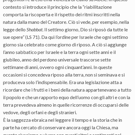
contesto si introduce il principio che la “riabilitazione
comporta la riscoperta e il rispetto dei ritmi inscritti nella
natura dalla mano del Creatore. Ciò si vede, per esempio, nella
legge dello
Shabbat
. Il settimo giorno, Dio si riposò da tutte le
sue opere” (LS 71). Da qui l’ordine per Israele che ogni settimo
giorno sia celebrato come giorno di riposo. A ciò si aggiunge
l’anno sabbatico per Israele e la terra ogni sette anni e il
giubileo, anno del perdono universale trascorse sette
settimane di anni, ovvero ogni cinquant’anni. In queste
occasioni si concedeva riposo alla terra, non si seminava e si
produceva solo l’indispensabile. Era una legislazione atta a
ricordare che i frutti e i beni della natura appartenevano a tutto
il popolo e che un rapporto equo dell’uomo con gli altri e con la
terra prevedeva almeno in quelle ricorrenze di occuparsi delle
vedove, degli orfani e degli stranieri.
È la saggezza ebraica nel leggere il tempo e la storia che in
parte ha cercato di conservare ancora oggi la Chiesa, ma
quanto riusciamo a vivere con questi ritmi e sentimenti nel