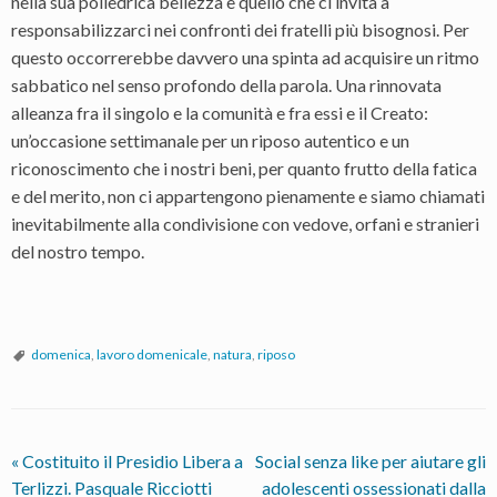
nella sua poliedrica bellezza e quello che ci invita a
responsabilizzarci nei confronti dei fratelli più bisognosi. Per
questo occorrerebbe davvero una spinta ad acquisire un ritmo
sabbatico nel senso profondo della parola. Una rinnovata
alleanza fra il singolo e la comunità e fra essi e il Creato:
un’occasione settimanale per un riposo autentico e un
riconoscimento che i nostri beni, per quanto frutto della fatica
e del merito, non ci appartengono pienamente e siamo chiamati
inevitabilmente alla condivisione con vedove, orfani e stranieri
del nostro tempo.
domenica
,
lavoro domenicale
,
natura
,
riposo
«
Costituito il Presidio Libera a
Social senza like per aiutare gli
Terlizzi. Pasquale Ricciotti
adolescenti ossessionati dalla