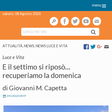
menu
sabato, 08 Agosto 2026
gestione
facebook
twitter
youtube
webmai
Skip
ATTUALITÀ
,
NEWS
,
NEWS LUCE E VITA
to
content
Luce e Vita
E il settimo si riposò…
recuperiamo la domenica
di Giovanni M. Capetta
24 LUGLIO 2019