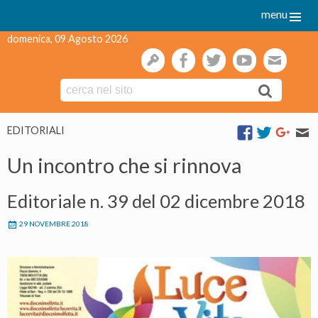
menu
domenica, 09 Agosto 2026
gestione
facebook
twitter
youtube
webmai
Skip
EDITORIALI
to
content
Un incontro che si rinnova
Editoriale n. 39 del 02 dicembre 2018
29 NOVEMBRE 2018