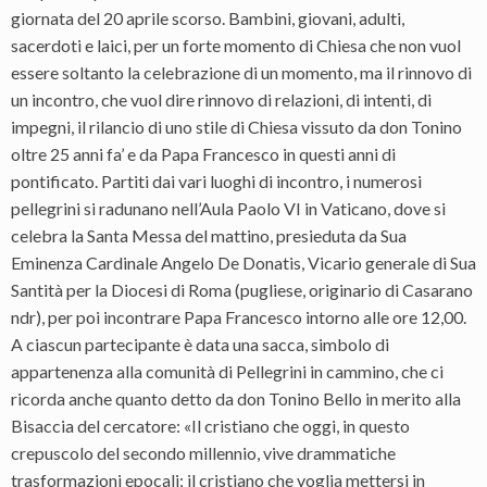
giornata del 20 aprile scorso. Bambini, giovani, adulti,
sacerdoti e laici, per un forte momento di Chiesa che non vuol
essere soltanto la celebrazione di un momento, ma il rinnovo di
un incontro, che vuol dire rinnovo di relazioni, di intenti, di
impegni, il rilancio di uno stile di Chiesa vissuto da don Tonino
oltre 25 anni fa’ e da Papa Francesco in questi anni di
pontificato. Partiti dai vari luoghi di incontro, i numerosi
pellegrini si radunano nell’Aula Paolo VI in Vaticano, dove si
celebra la Santa Messa del mattino, presieduta da Sua
Eminenza Cardinale Angelo De Donatis, Vicario generale di Sua
Santità per la Diocesi di Roma (pugliese, originario di Casarano
ndr), per poi incontrare Papa Francesco intorno alle ore 12,00.
A ciascun partecipante è data una sacca, simbolo di
appartenenza alla comunità di Pellegrini in cammino, che ci
ricorda anche quanto detto da don Tonino Bello in merito alla
Bisaccia del cercatore: «Il cristiano che oggi, in questo
crepuscolo del secondo millennio, vive drammatiche
trasformazioni epocali; il cristiano che voglia mettersi in