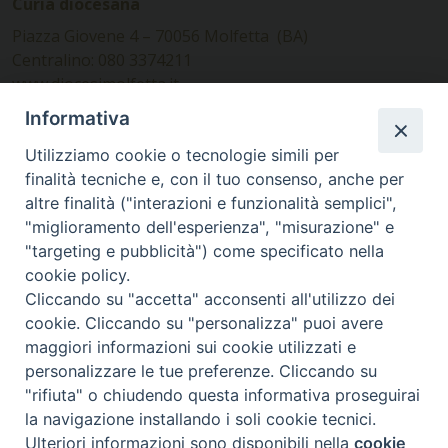
Curia diocesana
Piazza Giovene 4 – 70056 Molfetta (BA)
Centralino: 080 3374211
www.diocesimolfetta.it –
diocesimolfetta@pec.chiesacattolica.it
Informativa
Utilizziamo cookie o tecnologie simili per
Ufficio Comunicazioni sociali
finalità tecniche e, con il tuo consenso, anche per
altre finalità ("interazioni e funzionalità semplici",
Piazza Giovene 4 – 70056 Molfetta (BA)
"miglioramento dell'esperienza", "misurazione" e
comunicazionisociali@diocesimolfetta.it
"targeting e pubblicità") come specificato nella
cookie policy.
Cliccando su "accetta" acconsenti all'utilizzo dei
SEGUICI SU
cookie. Cliccando su "personalizza" puoi avere
Facebook
Instagram
X
YouTube
Feed
maggiori informazioni sui cookie utilizzati e
personalizzare le tue preferenze. Cliccando su
Privacy Policy - trasparenza
"rifiuta" o chiudendo questa informativa proseguirai
la navigazione installando i soli cookie tecnici.
© 2016 - 2026 Diocesi Molfetta Ruvo Giovinazzo Terlizzi
Ulteriori informazioni sono disponibili nella
cookie
Preferenze Cookie