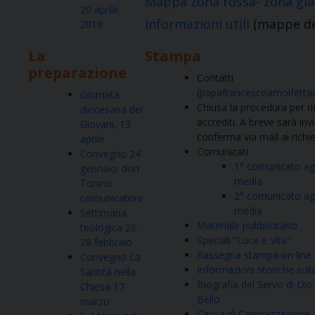
Mappa zona rossa- zona gia
20 aprile
Informazioni utili
(mappe dei
2018
La
Stampa
preparazione
Contatti
(
papafrancescoamolfett
Giornata
Chiusa la procedura per ri
diocesana dei
accrediti. A breve sarà inv
Giovani, 13
conferma via mail ai richi
aprile
Comunicati
Convegno 24
1° comunicato agl
gennaio: don
media
Tonino
2° comunicato agl
comunicatore
media
Settimana
Materiale pubblicitario
teologica
26-
Speciali “Luce e Vita”
28 febbraio
Rassegna stampa on line
Convegno La
Informazioni storiche sull
Santità nella
Biografia del Servo di Di
Chiesa 17
Bello
marzo
Causa di Canonizzazione