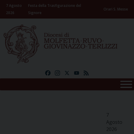
Skip
7 Agosto
Festa della Trasfigurazione del
to
Orari S. Messe
2026
Signore
content
Facebook
Instagram
X
YouTube
Feed
7
Agosto
2026