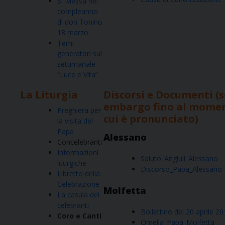
S. Messa nel
compleanno
di don Tonino
18 marzo
Temi
generatori sul
settimanale
“Luce e Vita”
La Liturgia
Discorsi e Documenti (
embargo fino al momen
Preghiera per
cui è pronunciato)
la visita del
Papa
Alessano
Concelebranti
Informazioni
Saluto_Angiuli_Alessano
liturgiche
Discorso_Papa_Alessano
Libretto della
Celebrazione
Molfetta
La casula dei
celebranti
Bollettino del 20 aprile 2
Coro e Canti
Omelia_Papa_Molfetta