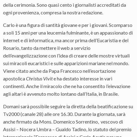
della cerimonia. Sono quasi cento i giornalisti accreditati da
ogni provenienza, compresa la nostra redazione.
Carlo è una figura di santità giovane e per i giovani. Scomparso
a soli 15 anni per una leucemia fulminante, è un appassionato di
internet e di informatica, ma ancor prima dell’Eucaristia e del
Rosario, tanto da mettere il web a servizio
dell’evangelizzazione con l’idea di creare delle mostre virtuali
sui miracoli eucaristici e sulle apparizioni mariane nel mondo.
Viene citato anche da Papa Francesco nell’esortazione
apostolica
Christus Vivit
e ha destato interesse in vari
continenti. Anche il miracolo che ne ha consentito l’elevazione
agli altari è avvenuto molto lontano dall’Italia, in Brasile.
Domani sarà possibile seguire la diretta della beatificazione su
Tv2000 (canale 28) alle ore 16.30. Durante la giornata, sarà
anche firmato da Mons. Domenico Sorrentino, vescovo di
Assisi – Nocera Umbra – Gualdo Tadino,
lo statuto del premio
internazionale
“Francesco di Assisi e Carlo Acutis per una