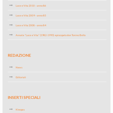
Luce e Vita 2010 – anno 86
Luce e Vita 2009 – anno 85
Luce e Vita 2008 – anno 84
Annate “Luce e Vita” (1982-1993) episcopato don Tonino Bello
REDAZIONE
News
Editoriali
INSERTI SPECIALI
Kleopas