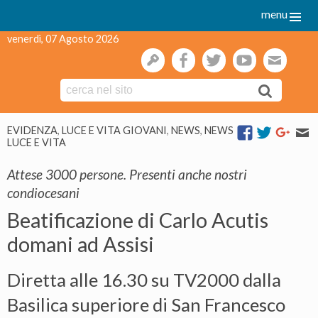
menu
venerdì, 07 Agosto 2026
gestione
facebook
twitter
youtube
webmai
Skip
EVIDENZA
,
LUCE E VITA GIOVANI
,
NEWS
,
NEWS
to
LUCE E VITA
content
Attese 3000 persone. Presenti anche nostri
condiocesani
Beatificazione di Carlo Acutis
domani ad Assisi
Diretta alle 16.30 su TV2000 dalla
Basilica superiore di San Francesco