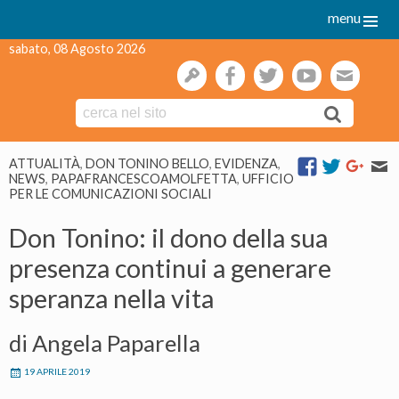
menu
sabato, 08 Agosto 2026
gestione
facebook
twitter
youtube
webmai
Skip
ATTUALITÀ
,
DON TONINO BELLO
,
EVIDENZA
,
to
NEWS
,
PAPAFRANCESCOAMOLFETTA
,
UFFICIO
content
PER LE COMUNICAZIONI SOCIALI
Don Tonino: il dono della sua
presenza continui a generare
speranza nella vita
di Angela Paparella
19 APRILE 2019