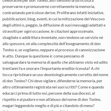
celebrative per don Tonino, altri sentono la difficoltà a
preservarne e promuoverne correttamente la memoria,
contrastando pericolose derive. Proliferano infatti iniziative,
pubblicazioni, blog, eventi, in cui la mitizzazione del Vescovo
degli ultimi o, peggio, la diffusione di suoi messaggi adattati e
stravolti per ogni occasione, le citazioni approssimate,
sbagliate o addirittura inventate, non rendono un servizio né
allo spessore, né alla complessità dell’insegnamento di don
Tonino e, se vogliamo, neppure al processo di canonizzazione
in atto. Dunque la questione è: come pensiamo di
salvaguardare la memoria di quello che abbiamo visto ed udito
trent’anni fa e onorare l’importante eredità ricevuta? A chi
tocca ripristinare un uso deontologicamente corretto del nome
di don Tonino? Chi deve vigilare, difenderne la memoria, per
altro ottimamente registrata nei suoi scritti? Come e quando
educarci prima di tutto noi, persone della sua diocesi, al
rispetto e al pudore e non all’abuso del nome di don Tonino,
magari leggendolo meglio e di più e citandolo di meno?