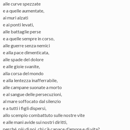
alle curve spezzate
e a quelle aumentate,
ai muri alzati
e ai ponti levati,
alle battaglie perse
e a quelle sempre in corso,
alle guerre senza nemici
e alla pace dimenticata,
alle spade del dolore
e alle gioie svanite,
alla corsa del mondo
e alla lentezza inafferrabile,
alle campane suonate a morto
e al sangue delle persecuzioni,
al mare soffocato dal silenzio
e a tutti i figli dispersi,
allo scempio combattuto sulle nostre vite
e alle mani avide sui nostri diritti,
perché, più di noi, chi c’è capace d’amore e di vita?