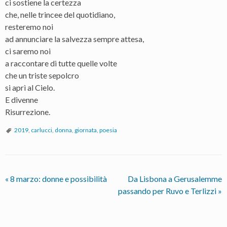
ci sostiene la certezza
che, nelle trincee del quotidiano,
resteremo noi
ad annunciare la salvezza sempre attesa,
ci saremo noi
a raccontare di tutte quelle volte
che un triste sepolcro
si aprì al Cielo.
E divenne
Risurrezione.
2019
,
carlucci
,
donna
,
giornata
,
poesia
«
8 marzo: donne e possibilità
Da Lisbona a Gerusalemme
passando per Ruvo e Terlizzi
»