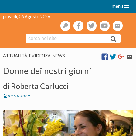
menu
giovedì, 06 Agosto 2026
gestione
facebook
twitter
youtube
webmai
Skip
ATTUALITÀ
,
EVIDENZA
,
NEWS
to
content
Donne dei nostri giorni
di Roberta Carlucci
8 MARZO 2019