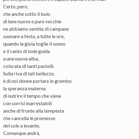
Certo, però,
che anche sotto il buio
di lune nuove e pure vecchie
ne abbiamo sentite di campane
suonare a festa, a tutte le ore,
quando la gioia toglie il sonno
e il canto di lode guida
a una nuova alba,
colorata di tanti pastelli.
Sulla riva di tali bellezze,
è di noi donne portare in grembo
la speranza materna
di nutrire il tempo che viene
con sorrisi inarrestabili
anche di fronte alla tempesta
che cancella le promesse
del sole a levante.
Comunque andrà,