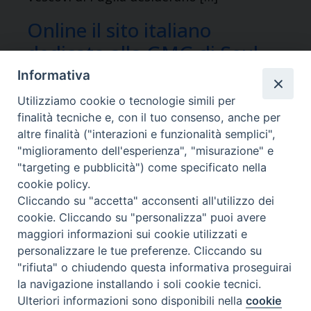
Online il sito italiano
dedicato alla GMG di Seul
Informativa
La prossima GMG si terrà in Asia,
Utilizziamo cookie o tecnologie simili per
precisamente a Seul, nella Repubblica di
finalità tecniche e, con il tuo consenso, anche per
altre finalità ("interazioni e funzionalità semplici",
Corea. Il servizio nazionale di pastorale
"miglioramento dell'esperienza", "misurazione" e
giovanile ha distribuito il portale italiano
"targeting e pubblicità") come specificato nella
dove, oltre alle notizie, ospita documenti,
cookie policy.
Cliccando su "accetta" acconsenti all'utilizzo dei
sussidi e una gallery foto-video.
cookie. Cliccando su "personalizza" puoi avere
maggiori informazioni sui cookie utilizzati e
personalizzare le tue preferenze. Cliccando su
"rifiuta" o chiudendo questa informativa proseguirai
la navigazione installando i soli cookie tecnici.
Ulteriori informazioni sono disponibili nella
cookie
Preferenze Cookie